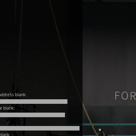
address blank:
e blank:
blank: