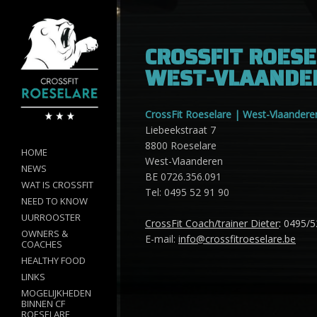
CROSSFIT ROES
WEST-VLAANDE
CrossFit Roeselare | West-Vlaandere
Liebeekstraat 7
8800 Roeselare
HOME
West-Vlaanderen
NEWS
BE 0726.356.091
WAT IS CROSSFIT
Tel: 0495 52 91 90
NEED TO KNOW
UURROOSTER
CrossFit Coach/trainer Dieter
:
0495/5
OWNERS &
E-mail:
info@crossfitroeselare.be
COACHES
HEALTHY FOOD
LINKS
MOGELIJKHEDEN
BINNEN CF
ROESELARE