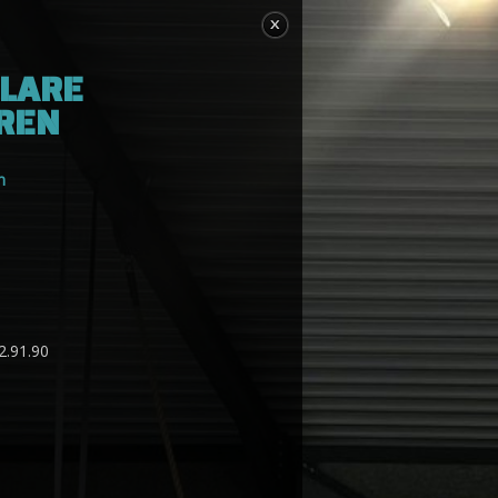
ELARE
REN
n
2.91.90